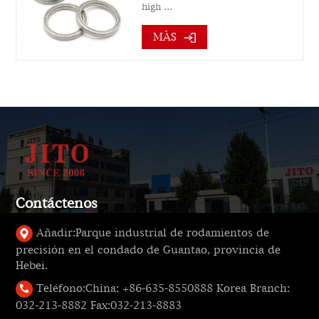
high …
MÁS
Contáctenos
Añadir:
Parque industrial de rodamientos de
precisión en el condado de Guantao, provincia de
Hebei.
Teléfono:
China: +86-635-8550888 Korea Branch:
032-213-8882 Fax:032-213-8883